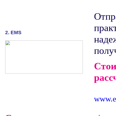
Отпр
прак
2. EMS
наде
полу
Стои
расс
www.em