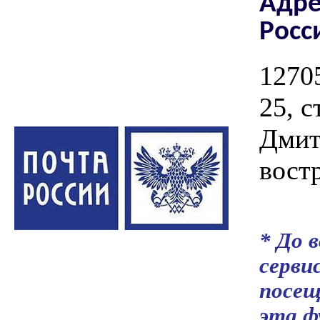
Адре
Росс
1270
25, с
Дмит
вост
* До 
серви
посещ
эта ф