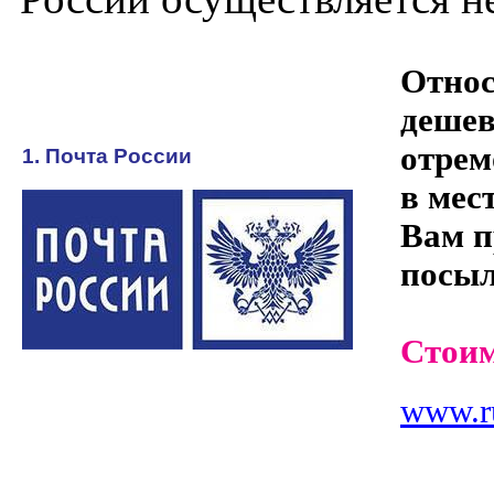
Относ
дешев
отрем
1. Почта России
в мес
Вам п
посыл
Стоим
www.ru